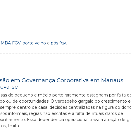
,
MBA FGV
,
porto velho
e
pós fgv
.
são em Governança Corporativa em Manaus.
reva-se
as de pequeno e médio porte raramente estagnam por falta d
o ou de oportunidades. O verdadeiro gargalo do crescimento e
sempre dentro de casa: decisões centralizadas na figura do dono
sos informais, regras não escritas e a falta de rituais claros de
nhamento. Essa dependência operacional trava a atração de g
os, limita […]