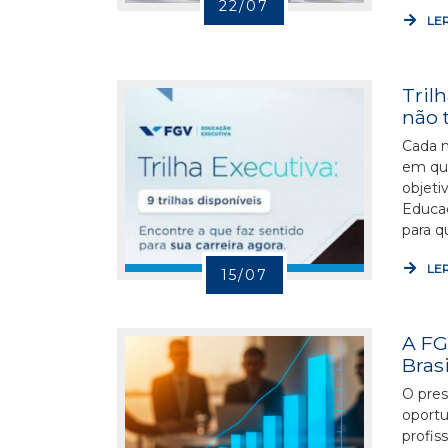
22/07
LER
Tril
não 
Cada m
em que
objeti
Educaç
para q
LER
15/07
A FG
Brasi
O pres
oportu
profis