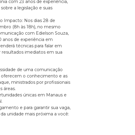
ônia com 23 anos de experiência,
sobre a legislação e suas
to Impacto: Nos dias 28 de
embro (8h às 18h), no mesmo
omunicação com Edielson Souza,
20 anos de experiência em
renderá técnicas para falar em
r resultados imediatos em sua
cessidade de uma comunicação
s oferecem o conhecimento e as
que, ministrados por profissionais
s áreas.
ortunidades únicas em Manaus e
l.
gamento e para garantir sua vaga,
da unidade mais próxima a você: