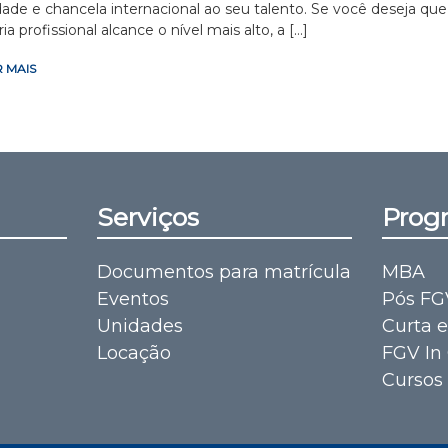
lidade e chancela internacional ao seu talento. Se você deseja que
ria profissional alcance o nível mais alto, a […]
 MAIS
Serviços
Prog
Documentos para matrícula
MBA
Eventos
Pós FG
Unidades
Curta 
Locação
FGV In
Cursos 