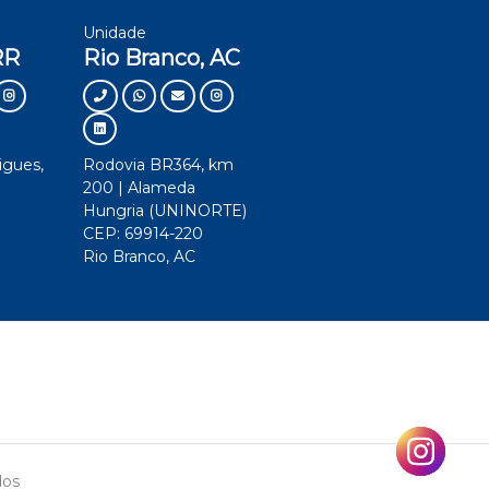
Unidade
RR
Rio Branco, AC
igues,
Rodovia BR364, km
200 | Alameda
Hungria (UNINORTE)
CEP: 69914-220
Rio Branco, AC
AM
RO
RR
AC
dos