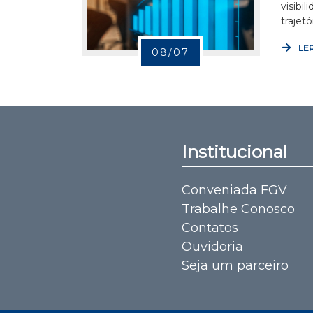
visibi
trajetó
LER
08/07
Institucional
Conveniada FGV
Trabalhe Conosco
Contatos
Ouvidoria
Seja um parceiro