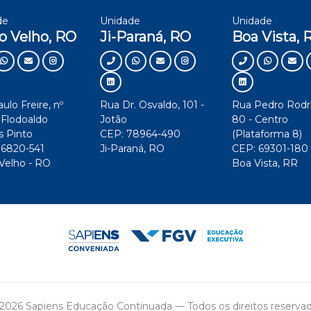
de
Unidade
Unidade
o Velho, RO
Ji-Paraná, RO
Boa Vista, 
ulo Freire, nº
Rua Dr. Osvaldo, 101 -
Rua Pedro Rodr
 Flodoaldo
Jotão
80 - Centro
s Pinto
CEP: 78964-490
(Plataforma 8)
76820-541
Ji-Paraná, RO
CEP: 69301-180
Velho - RO
Boa Vista, RR
2026 Sapiens Educação Continuada
—
Todos os direitos reserva