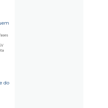
quem
fases
GV
ita
e do