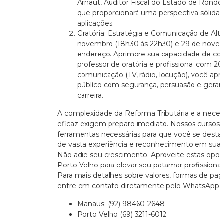
Arnaut, Auditor Fiscal do Estado de Rond
que proporcionará uma perspectiva sólida 
aplicações.
Oratória: Estratégia e Comunicação de Al
novembro (18h30 às 22h30) e 29 de nov
endereço. Aprimore sua capacidade de c
professor de oratória e profissional com 
comunicação (TV, rádio, locução), você ap
público com segurança, persuasão e gera
carreira.
A complexidade da Reforma Tributária e a ne
eficaz exigem preparo imediato. Nossos curso
ferramentas necessárias para que você se desta
de vasta experiência e reconhecimento em sua
Não adie seu crescimento. Aproveite estas op
Porto Velho para elevar seu patamar profissiona
Para mais detalhes sobre valores, formas de pa
entre em contato diretamente pelo WhatsApp 
Manaus: (92) 98460-2648
Porto Velho (69) 3211-6012