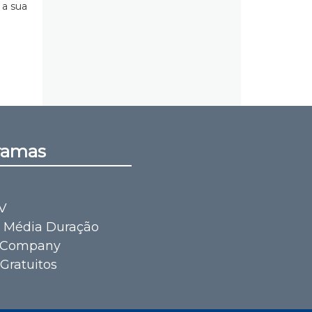
 a sua
ramas
V
e Média Duração
 Company
Gratuitos