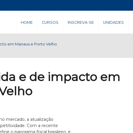
HOME
CURSOS
INSCREVA-SE
UNIDADES
acto em Manaus e Porto Velho
pida e de impacto em
Velho
o mercado, a atualização
mpetitividade. Com a recente
ne o panorama fiscal brasileiro, e