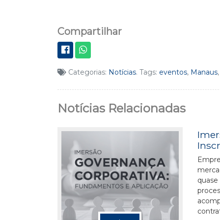
Compartilhar
Categorias:
Notícias
. Tags:
eventos
,
Manaus
Notícias Relacionadas
Imer
Insc
Empres
mercad
quase 
proces
acompa
contrat